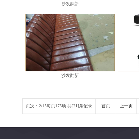
沙发翻新
沙发翻新
页次：2/15每页175项 共[21]条记录
首页
上一页