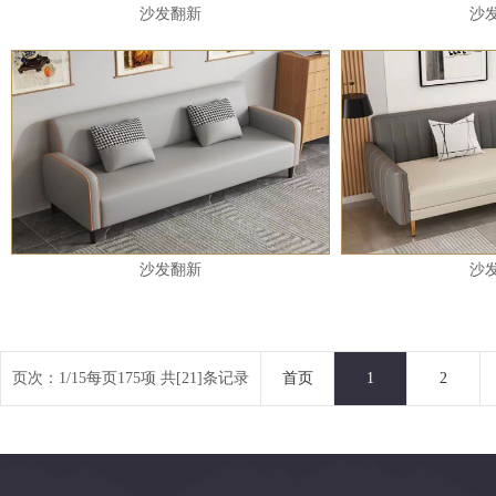
沙发翻新
沙
沙发翻新
沙
页次：1/15每页175项 共[21]条记录
首页
1
2